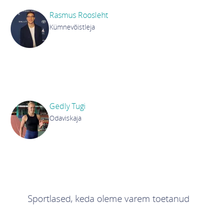
Rasmus Roosleht
Kümnevõistleja
Rasmus Roosleht on Eesti kümnevõistleja ja 2024.
aasta Eesti meister. 2025. aastal püstitas ta
Götzises uue isikliku rekordi 8241 punkti. Samal
aastal saavutas ta Euroopa sisemeistrivõistlustel
seitsmevõistluses seitsmenda koha.
Gedly Tugi
Odaviskaja
Gedly Tugi on Eesti odaviskaja. Ta on võitnud
mitmeid medaleid, sealhulgas pronksi Euroopa U18
ja U20 meistrivõistlustelt ja hõbeda Euroopa U23
meistrivõistlustelt. Tema isiklik rekord on 60,65 m ja
ta on neljakordne Eesti meister.
Sportlased, keda oleme varem toetanud