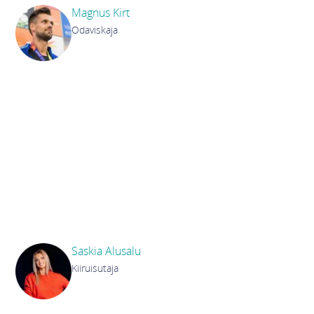
Magnus Kirt
Odaviskaja
"Chanz oli üks minu esimesi sponsoreid, mis näitab,
et nad uskusid minusse juba siis, kui tulemused
selleks veel põhjust ei andnud! Inimestena on
Chanzi liikmed väga sõbralikud ja hoolivad, mul on
väga hea meel, et meie teed on ristunud ja sellest
on välja kasvanud sõprus! Chanzi kui ettevõtet saan
kindlasti lugeda üheks parimaks organisatsiooniks.
See, millise siiruse ja headusega hoitakse oma ja
ümbritsevaid inimesi, on väärtus omaette, mis võiks
olla eeskujuks kõigile ettevõtetele. Ettevõtte juhid
on äärmiselt tugeva sporditeadlikkusega, mis on
teinud meie koostöö alati mitmekülgseks ja
nauditavaks."
Saskia Alusalu
Kiiruisutaja
"Chanz on olnud minu professionaalse teekonna
selgroog, toetades mind mu sportlaskarjääri ajal nii