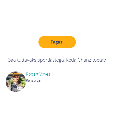
Sport innustab meid, sest selles kohtuvad pühendumus,
sihikindlus ja rõõm, kui pingutus kannab vilja. Chanzil on
hea meel toetada sportlasi, kes neid väärtusi jagavad ja
ellu viivad.
Tagasi
Saa tuttavaks sportlastega, keda Chanz toetab
Robert Virves
Rallisõitja
Robert Virves on Eesti rallisõitja. Ta võitis 2022.
aastal juunioride autoralli maailmameistrivõistlused
ja on sellest ajast võistelnud WRC2 klassis. 2025.
aasta juulis noppis ta kodumaisel Rally Estonial ka
oma esimese WRC2 võidu.