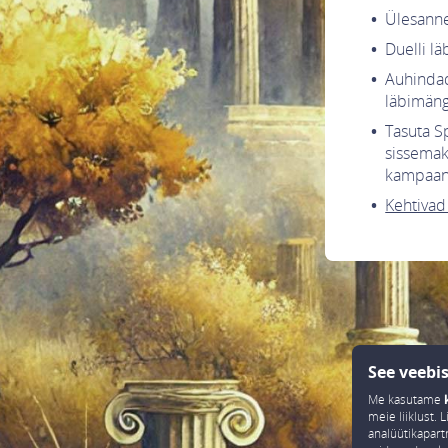
Ülesanne
Duelli lä
Auhindad
läbimän
Tasuta S
sissemak
kampaani
Kehtivad
See veebi
Me kasutame
meie liiklust.
analüütikapart