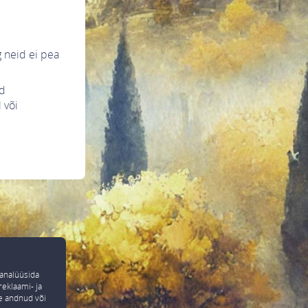
g neid ei pea
ud
 või
 analüüsida
reklaami- ja
le andnud või