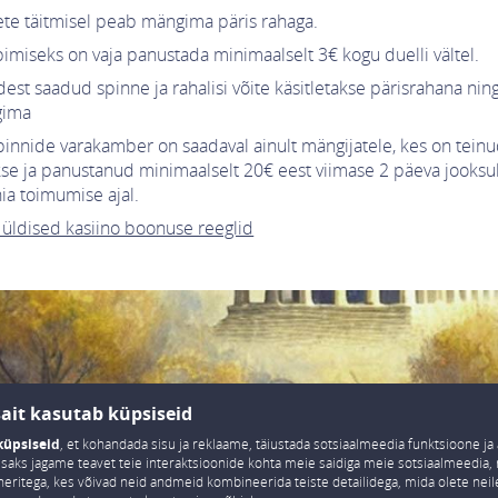
te täitmisel peab mängima päris rahaga.
bimiseks on vaja panustada minimaalselt 3€ kogu duelli vältel.
est saadud spinne ja rahalisi võite käsitletakse pärisrahana nin
gima
pinnide varakamber on saadaval ainult mängijatele, kes on tein
se ja panustanud minimaalselt 20€ eest viimase 2 päeva jooksul
a toimumise ajal.
 üldised kasiino boonuse reeglid
sait kasutab küpsiseid
küpsiseid
, et kohandada sisu ja reklaame, täiustada sotsiaalmeedia funktsioone ja
 Lisaks jagame teavet teie interaktsioonide kohta meie saidiga meie sotsiaalmeedia, 
neritega, kes võivad neid andmeid kombineerida teiste detailidega, mida olete nei