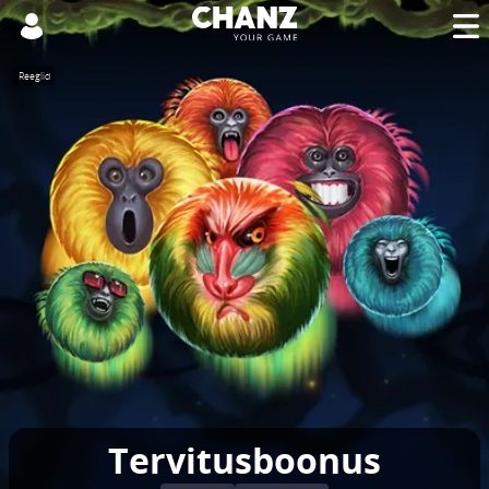
Reeglid
Tervitusboonus